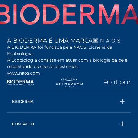
OPENS
A BIODERMA É UMA MARCA
A BIODERMA foi fundada pela NAOS, pioneira da
Ecobiologia.
A Ecobiologia consiste em atuar com a biologia da pele
respeitando os seus ecosistemas
www.naos.com
opens in a new tab
opens in a new tab
opens in a new tab
op
BIODERMA
Todos os produtos
Água Micelar
CONTACTO
Conselhos
Contacta- nos
Ecobiologia