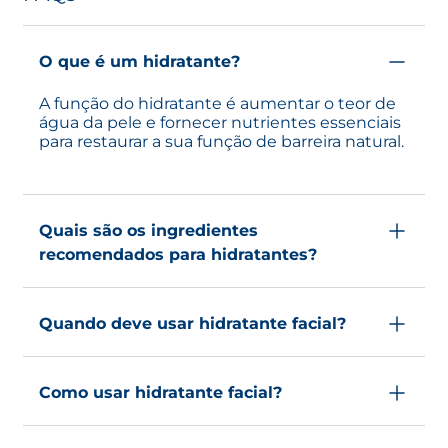
O que é um hidratante?
A função do hidratante é aumentar o teor de
água da pele e fornecer nutrientes essenciais
para restaurar a sua função de barreira natural.
Quais são os ingredientes
recomendados para hidratantes?
Um hidratante eficaz melhora a regulação da
água na pele. O ácido hialurónico é um
Quando deve usar hidratante facial?
ingrediente estrela em muitos hidratantes
devido à sua capacidade de captar e reter
Recomendamos aplicar hidratante facial de
água. A
BIODERMA
desenvolveu a sua própria
manhã e à noite. Podes reaplicá-lo durante o
tecnologia Hyalu+, que combina ácido
Como usar hidratante facial?
dia se sentes a pele a repuxar, especialmente
hialurónico biomimético de alto peso
quando está muito frio ou após uma sessão
molecular (EPM) com um açúcar reidratante
Aplica o hidratante de manhã e à noite, após
de natação. As necessidades de hidratação da