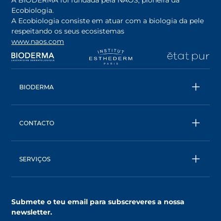
A BIODERMA foi fundada pela NAOS, pioneira da
Ecobiologia.
A Ecobiologia consiste em atuar com a biologia da pele
respeitando os seus ecosistemas
www.naos.com
opens in a new tab
opens in a new tab
opens in a new tab
op
BIODERMA
Todos os produtos
Água Micelar
CONTACTO
Conselhos
Contacta- nos
Ecobiologia
BIODERMA: uma marca NAOS
SERVIÇOS
SkinObserver, compreende a tua pele
Clube NAOS, um mundo de benefícios
Submete o teu email para subscreveres a nossa
AskNAOS, decifra as nossas fórmulas
newsletter.
SkinCompanion, esclarece as tuas dúvidas