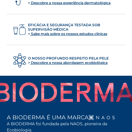
Descobre a nossa experiência dermatológica
EFICÁCIA E SEGURANÇA TESTADA SOB
SUPERVISÃO MÉDICA
Sabe mais sobre os nossos estudos clínicas
O NOSSO PROFUNDO RESPEITO PELA PELE
Descobre a nossa abordagem ecobiológica
OPENS
A BIODERMA É UMA MARCA
A BIODERMA foi fundada pela NAOS, pioneira da
Ecobiologia.