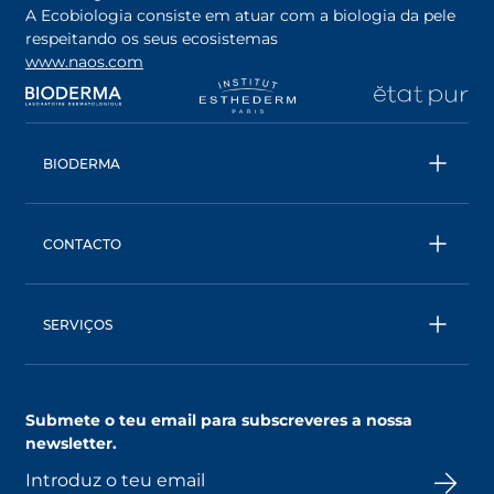
A Ecobiologia consiste em atuar com a biologia da pele
respeitando os seus ecosistemas
www.naos.com
opens in a new tab
opens in a new tab
opens in a new tab
op
BIODERMA
Todos os produtos
Água Micelar
CONTACTO
Conselhos
Contacta- nos
Ecobiologia
BIODERMA: uma marca NAOS
SERVIÇOS
SkinObserver, compreende a tua pele
Clube NAOS, um mundo de benefícios
Submete o teu email para subscreveres a nossa
AskNAOS, decifra as nossas fórmulas
newsletter.
SkinCompanion, esclarece as tuas dúvidas
Pontos de venda