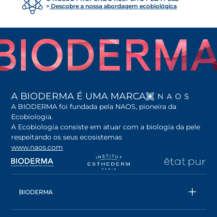
Descobre a nossa abordagem ecobiológica
OPENS
A BIODERMA É UMA MARCA
A BIODERMA foi fundada pela NAOS, pioneira da
Ecobiologia.
A Ecobiologia consiste em atuar com a biologia da pele
respeitando os seus ecosistemas
www.naos.com
opens in a new tab
opens in a new tab
opens in a new tab
op
BIODERMA
Todos os produtos