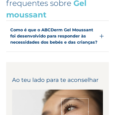
frequentes sobre
Gel
incluindo a pele delicada dos bebés.
moussant
Oferecer produtos seguros para a
pele do bebé e respeitar a sua
natureza são os pilares da gama
Como é que o ABCDerm Gel Moussant
ABCDerm.
foi desenvolvido para responder às
necessidades dos bebés e das crianças?
Compromisso Dermatológico
ABCDerm
O ABCDerm Gel Moussant foi desenvolvido em
conformidade com o Compromisso
Dermatológico ABCDerm de forma a respeitar a
pele delicada dos bebés e das crianças.
Ao teu lado para te aconselhar