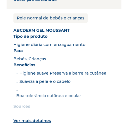
Pele normal de bebés e crianças
ABCDERM GEL MOUSSANT
Tipo de produto
Higiene diária com enxaguamento
Para
Bebés, Crianças
Benefícios
Higiene suave Preserva a barreira cutânea
Suaviza a pele e o cabelo
Boa tolerância cutânea e ocular
Sources
* Propriedades anti-deslipidantes em testes in
vitro.
Ver mais detalhes