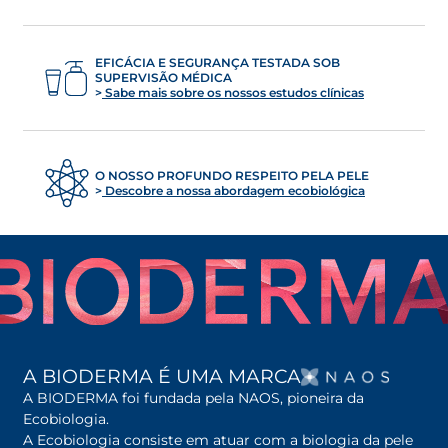
EFICÁCIA E SEGURANÇA TESTADA SOB
SUPERVISÃO MÉDICA
Sabe mais sobre os nossos estudos clínicas
O NOSSO PROFUNDO RESPEITO PELA PELE
Descobre a nossa abordagem ecobiológica
OPENS
A BIODERMA É UMA MARCA
A BIODERMA foi fundada pela NAOS, pioneira da
Ecobiologia.
A Ecobiologia consiste em atuar com a biologia da pele