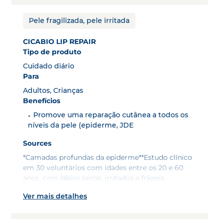
Pele fragilizada, pele irritada
CICABIO LIP REPAIR
Tipo de produto
Cuidado diário
Para
Adultos, Crianças
Benefícios
Promove uma reparação cutânea a todos os
níveis da pele (epiderme, JDE
Sources
*Camadas profundas da epiderme**Estudo clínico
em 30 voluntários com idades entre os 20 e 60
anos, com lábios secos, irritados e frágeis,
expostos a agressões climáticas, 21 dias,
Ver mais detalhes
pontuação clínica