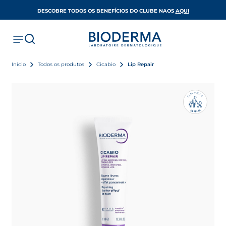
OPENS IN A 
DESCOBRE TODOS OS BENEFÍCIOS DO CLUBE NAOS
AQUI
Início
Todos os produtos
Cicabio
Lip Repair
O
T
A
D
R
A
A
A
P
A
F
I
A
Í
L
M