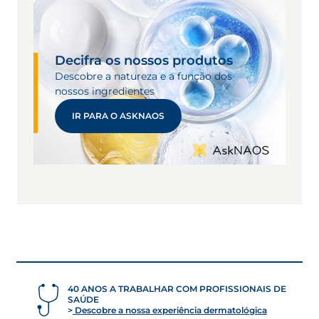
2. Interage biologicamente com os
mecanismos naturais de reparação
da pele para melhorar a
Decifra os nossos produtos
regeneração e limitar a formação de
Descobre a natureza e a função dos
cicatrizes.
nossos ingredientes
IR PARA O ASKNAOS
*Pedido de patente apresentado em
França.
Complexo Optimal Repair
40 ANOS A TRABALHAR COM PROFISSIONAIS DE
SAÚDE
Descobre a nossa experiência dermatológica