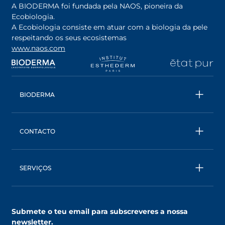
A BIODERMA foi fundada pela NAOS, pioneira da
Ecobiologia.
A Ecobiologia consiste em atuar com a biologia da pele
respeitando os seus ecosistemas
www.naos.com
opens in a new tab
opens in a new tab
opens in a new tab
op
BIODERMA
Todos os produtos
Água Micelar
CONTACTO
Conselhos
Contacta- nos
Ecobiologia
BIODERMA: uma marca NAOS
SERVIÇOS
SkinObserver, compreende a tua pele
Clube NAOS, um mundo de benefícios
Submete o teu email para subscreveres a nossa
AskNAOS, decifra as nossas fórmulas
newsletter.