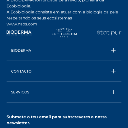
A BIODERMA foi fundada pela NAOS, pioneira da
Ecobiologia.
A Ecobiologia consiste em atuar com a biologia da pele
respeitando os seus ecosistemas
www.naos.com
opens in a new tab
opens in a new tab
opens in a new tab
op
BIODERMA
Todos os produtos
Água Micelar
CONTACTO
Conselhos
Contacta- nos
Ecobiologia
BIODERMA: uma marca NAOS
SERVIÇOS
SkinObserver, compreende a tua pele
Clube NAOS, um mundo de benefícios
Submete o teu email para subscreveres a nossa
AskNAOS, decifra as nossas fórmulas
newsletter.
SkinCompanion, esclarece as tuas dúvidas