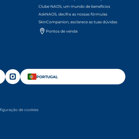
Clube NAOS, um mundo de benefícios
AskNAOS, decifra as nossas fórmulas
SkinCompanion, esclarece as tuas dúvidas
Pontos de venda
N A NEW TAB
OPENS IN A NEW TAB
OPENS IN A NEW TAB
PORTUGAL
figuração de cookies