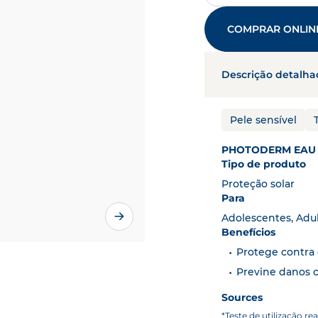
 solar
PHOTODERM
produtos e necessidades da p
DESCOBRE MAIS
arador e cuidados de pele
OS ARTIGOS
COMPRAR ONLIN
BIO
o do envelhecimento
AGING
Descrição detalha
parador
CICABIO
cuidados capilares para o
beludo seco
NODÉ
Pele sensível
ebé e crianças
ABCDERM
PHOTODERM EAU 
Tipo de produto
Proteção solar
Para
Adolescentes, Adu
Benefícios
Protege contra 
Previne danos c
Sources
*Teste de utilização r