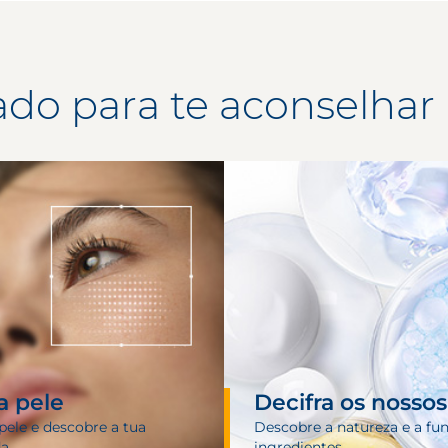
ado para te aconselhar
a pele
Decifra os nosso
pele e descobre a tua
Descobre a natureza e a fu
da
ingredientes