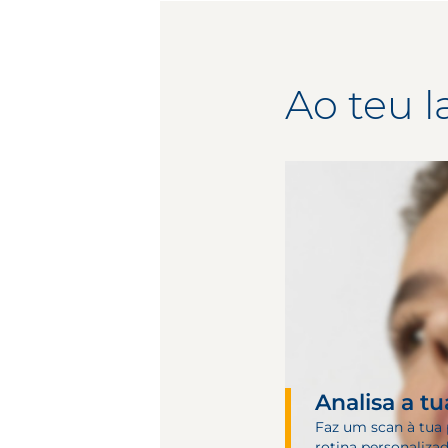
Ao teu l
Analisa a tu
Faz um scan à tua 
rotina personaliza