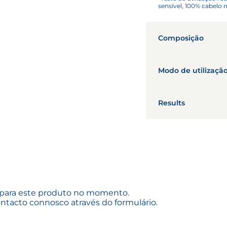
sensível, 100% cabelo 
Composição
Este produto foi f
positiva da NAOS.
Modo de utilizaçã
ensiná-la a viver,
necessários e reat
Dia
C
Os ingredientes in
Results
fórmula deste pro
produção e distrib
Corpo E Ro
ingredientes indi
DECIFRA OS NOSSOS
 para este produto no momento.
ntacto connosco através do formulário.