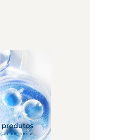
s produtos
nção dos nossos