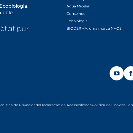
Ecobiologia.
Água Micelar
a pele
Conselhos
pens in a new tab
Ecobiologia
ew tab
opens in a new tab
BIODERMA: uma marca NAOS
OPENS I
Política de Privacidade
Declaração de Acessibilidade
Política de Cookies
Con