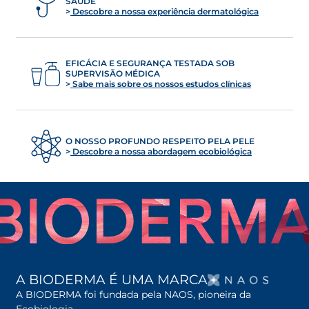
SAÚDE
Descobre a nossa experiência dermatológica
EFICÁCIA E SEGURANÇA TESTADA SOB
SUPERVISÃO MÉDICA
Sabe mais sobre os nossos estudos clínicas
O NOSSO PROFUNDO RESPEITO PELA PELE
Descobre a nossa abordagem ecobiológica
OPENS
A BIODERMA É UMA MARCA
A BIODERMA foi fundada pela NAOS, pioneira da