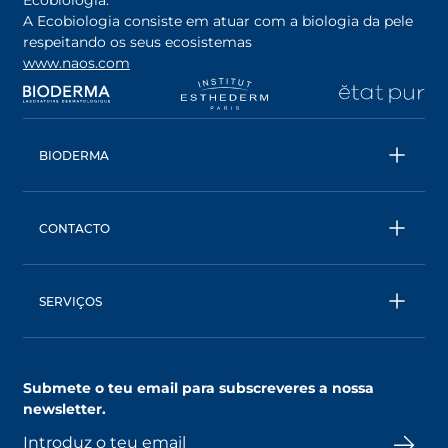
Ecobiologia.
A Ecobiologia consiste em atuar com a biologia da pele
respeitando os seus ecosistemas
www.naos.com
opens in a new tab
opens in a new tab
opens in a new tab
op
BIODERMA
Todos os produtos
Água Micelar
CONTACTO
Conselhos
Contacta- nos
Ecobiologia
BIODERMA: uma marca NAOS
SERVIÇOS
SkinObserver, compreende a tua pele
Clube NAOS, um mundo de benefícios
Submete o teu email para subscreveres a nossa
AskNAOS, decifra as nossas fórmulas
newsletter.
SkinCompanion, esclarece as tuas dúvidas