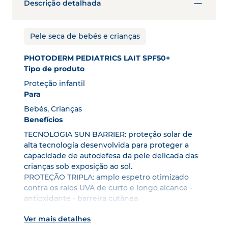
Descrição detalhada
Pele seca de bebés e crianças
PHOTODERM PEDIATRICS LAIT SPF50+
Tipo de produto
Proteção infantil
Para
Bebés, Crianças
Benefícios
TECNOLOGIA SUN BARRIER: proteção solar de
alta tecnologia desenvolvida para proteger a
capacidade de autodefesa da pele delicada das
crianças sob exposição ao sol.
PROTEÇÃO TRIPLA: amplo espetro otimizado
contra os raios UVA de curto e longo alcance -
antioxidante - barreira cutânea
- 8h de hidratação
Ver mais detalhes
- MULTIRRESISTENTE: Água, areia, suor e fricção