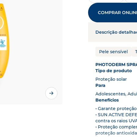
 solar
PHOTODERM
produtos e necessidades da p
DESCOBRE MAIS
arador e cuidados de pele
OS ARTIGOS
COMPRAR ONLIN
BIO
o do envelhecimento
AGING
Descrição detalha
parador
CICABIO
cuidados capilares para o
beludo seco
NODÉ
Pele sensível
ebé e crianças
ABCDERM
PHOTODERM SPRA
Tipo de produto
Proteção solar
Para
Adolescentes, Adul
Benefícios
• Garante proteçã
• SUN ACTIVE DEFEN
contra os raios UV
• Proteção comple
proteção antioxid