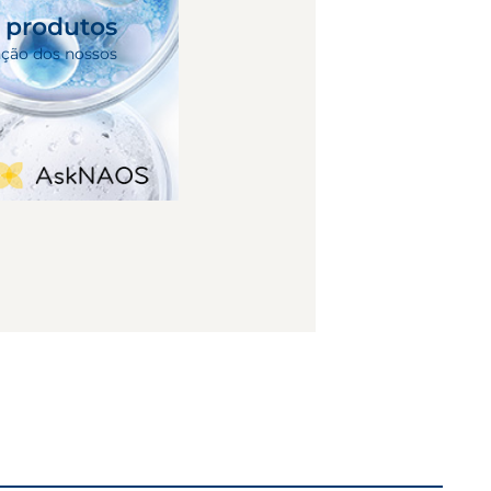
s produtos
nção dos nossos