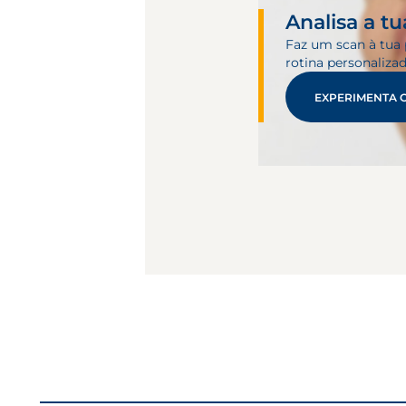
Analisa a tu
Faz um scan à tua 
rotina personaliza
EXPERIMENTA 