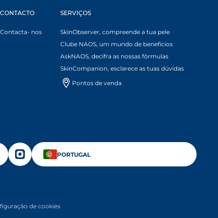
CONTACTO
SERVIÇOS
Contacta- nos
SkinObserver, compreende a tua pele
Clube NAOS, um mundo de benefícios
AskNAOS, decifra as nossas fórmulas
SkinCompanion, esclarece as tuas dúvidas
Pontos de venda
N A NEW TAB
OPENS IN A NEW TAB
OPENS IN A NEW TAB
PORTUGAL
figuração de cookies