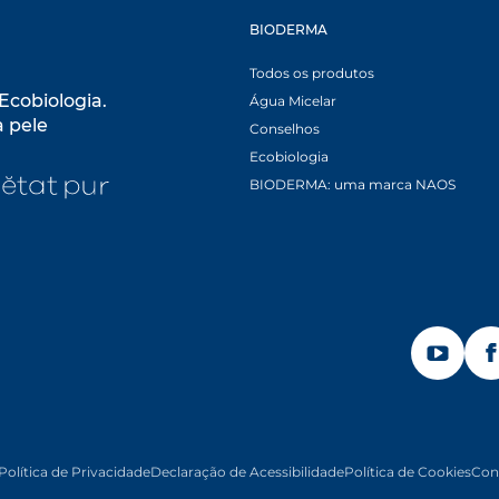
BIODERMA
B
Todos os produtos
Ecobiologia.
Água Micelar
a pele
Conselhos
pens in a new tab
Ecobiologia
ew tab
opens in a new tab
BIODERMA: uma marca NAOS
OPENS I
Política de Privacidade
Declaração de Acessibilidade
Política de Cookies
Con