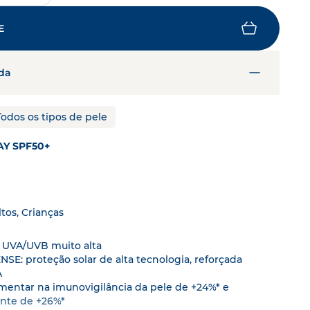
do mundo vivo
ele.
DESCOBRE MAIS
E
da
A tua hidratação à prova
SkinObserver
, analisa a tua pele
Fortalece a tua barreira cutânea
com hidratação sem limites
EXPERIMENTA O SKINOBSERVER
Todos os tipos de pele
DESCOBRE A GAMA HYDRABIO
Y SPF50+
tos, Crianças
o UVA/UVB muito alta
SE: proteção solar de alta tecnologia, reforçada
A
mentar na imunovigilância da pele de +24%* e
ante de +26%*