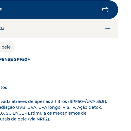
do mundo vivo
ele.
E
DESCOBRE MAIS
da
A tua hidratação à prova
SkinObserver
, analisa a tua pele
Fortalece a tua barreira cutânea
e pele
com hidratação sem limites
EXPERIMENTA O SKINOBSERVER
DESCOBRE A GAMA HYDRABIO
ENSE SPF50+
ltos
vada através de apenas 3 filtros (SPF50+/UVA 35.9).
adiação UVB, UVA, UVA longo, VIS, IV. Ação detox.
X SCIENCE - Estimula os mecanismos de
urais da pele (via NRF2).