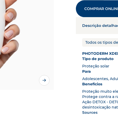
 solar
PHOTODERM
produtos e necessidades da p
DESCOBRE MAIS
arador e cuidados de pele
COMPRAR ONLIN
OS ARTIGOS
BIO
o do envelhecimento
AGING
Descrição detalha
parador
CICABIO
cuidados capilares para o
Todos os tipos d
beludo seco
NODÉ
ebé e crianças
ABCDERM
PHOTODERM XDEF
Tipo de produto
Proteção solar
Para
Adolescentes, Adu
Benefícios
Proteção muito ele
Protege contra a r
Ação DETOX - DETO
desintoxicação nat
Sources