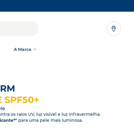
NEW TAB
A Marca
SÃO
ERM
gia, não deixaremos que ninguém sofra de
ver
 SPF50+
pele
s,
ele
ntra os raios UV, luz visível e luz infravermelha.
 de
OS NOSSOS
icante*
* para uma pele mais luminosa.
COMPROMISSOS
para
Como cuidamos
re