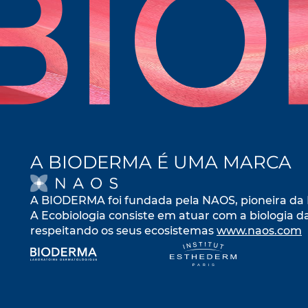
A BIODERMA É UMA MARCA
OPENS IN A NEW TA
A BIODERMA foi fundada pela NAOS, pioneira da 
A Ecobiologia consiste em atuar com a biologia d
respeitando os seus ecosistemas
www.naos.com
o
opens in a new tab
opens in a n