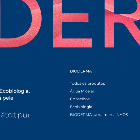
BIODERMA
B
Todos os produtos
Ecobiologia.
Água Micelar
a pele
Conselhos
pens in a new tab
Ecobiologia
ew tab
opens in a new tab
BIODERMA: uma marca NAOS