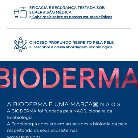
EFICÁCIA E SEGURANÇA TESTADA SOB
SUPERVISÃO MÉDICA
Sabe mais sobre os nossos estudos clínicas
O NOSSO PROFUNDO RESPEITO PELA PELE
Descobre a nossa abordagem ecobiológica
OPENS
A BIODERMA É UMA MARCA
A BIODERMA foi fundada pela NAOS, pioneira da
Ecobiologia.
A Ecobiologia consiste em atuar com a biologia da pele
respeitando os seus ecosistemas
www.naos.com
opens in a new tab