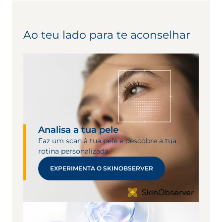
fototipo III a IV e marcas de pigmentação no rosto
Esta tecnologia regula a produção de
durante 3 meses.
melanina e otimiza a renovação
celular para eliminar o excesso de
Ao teu lado para te aconselhar
melanina.
Tecnologia LumiReveal™
Analisa a tua pele
Faz um scan à tua pele e descobre a tua
rotina personalizada
EXPERIMENTA O SKINOBSERVER