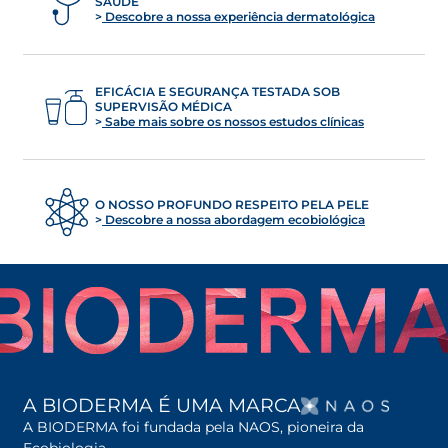
SAÚDE
Descobre a nossa experiência dermatológica
EFICÁCIA E SEGURANÇA TESTADA SOB
SUPERVISÃO MÉDICA
Sabe mais sobre os nossos estudos clínicas
O NOSSO PROFUNDO RESPEITO PELA PELE
Descobre a nossa abordagem ecobiológica
OPENS
A BIODERMA É UMA MARCA
A BIODERMA foi fundada pela NAOS, pioneira da