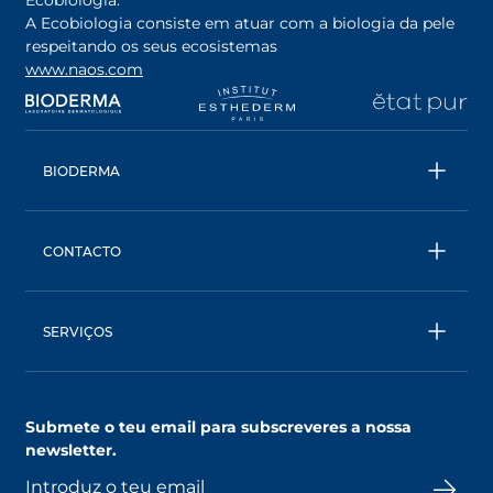
Ecobiologia.
A Ecobiologia consiste em atuar com a biologia da pele
respeitando os seus ecosistemas
www.naos.com
opens in a new tab
opens in a new tab
opens in a new tab
op
BIODERMA
Todos os produtos
Água Micelar
CONTACTO
Conselhos
Contacta- nos
Ecobiologia
BIODERMA: uma marca NAOS
SERVIÇOS
SkinObserver, compreende a tua pele
Clube NAOS, um mundo de benefícios
Submete o teu email para subscreveres a nossa
AskNAOS, decifra as nossas fórmulas
newsletter.
SkinCompanion, esclarece as tuas dúvidas