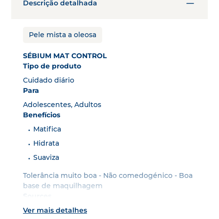
Descrição detalhada
Pele mista a oleosa
SÉBIUM MAT CONTROL
Tipo de produto
Cuidado diário
Para
Adolescentes, Adultos
Benefícios
Matifica
Hidrata
Suaviza
Tolerância muito boa - Não comedogénico - Boa
base de maquilhagem
Sources
(1) Estudo clínico em 29 voluntários com pele
Ver mais detalhes