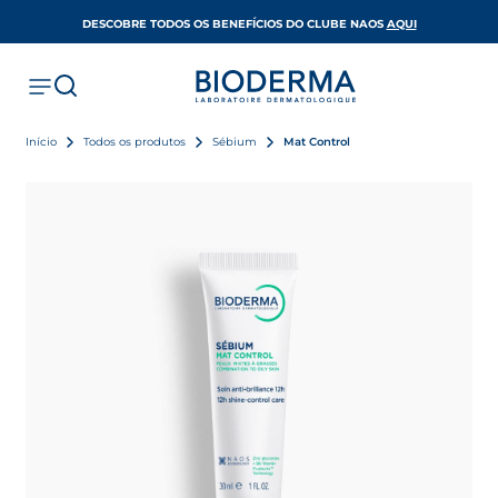
OPENS IN A 
DESCOBRE TODOS OS BENEFÍCIOS DO CLUBE NAOS
AQUI
Início
Todos os produtos
Sébium
Mat Control