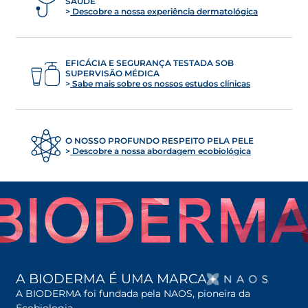
SAÚDE
Descobre a nossa experiência dermatológica
EFICÁCIA E SEGURANÇA TESTADA SOB
SUPERVISÃO MÉDICA
Sabe mais sobre os nossos estudos clínicas
O NOSSO PROFUNDO RESPEITO PELA PELE
Descobre a nossa abordagem ecobiológica
OPENS
A BIODERMA É UMA MARCA
A BIODERMA foi fundada pela NAOS, pioneira da