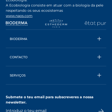
Ecobiologia.
A Ecobiologia consiste em atuar com a biologia da pele
respeitando os seus ecosistemas
www.naos.com
opens in a new tab
opens in a new tab
opens in a new tab
op
BIODERMA
Todos os produtos
Água Micelar
CONTACTO
Conselhos
Contacta- nos
Ecobiologia
BIODERMA: uma marca NAOS
SERVIÇOS
SkinObserver, compreende a tua pele
Clube NAOS, um mundo de benefícios
Submete o teu email para subscreveres a nossa
AskNAOS, decifra as nossas fórmulas
newsletter.
SkinCompanion, esclarece as tuas dúvidas