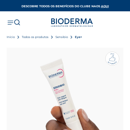
OPENS IN A 
DESCOBRE TODOS OS BENEFÍCIOS DO CLUBE NAOS
AQUI
Início
Todos os produtos
Sensibio
Eye+
Á
C
I
L
F
R
D
A
E
Z
U
I
L
T
I