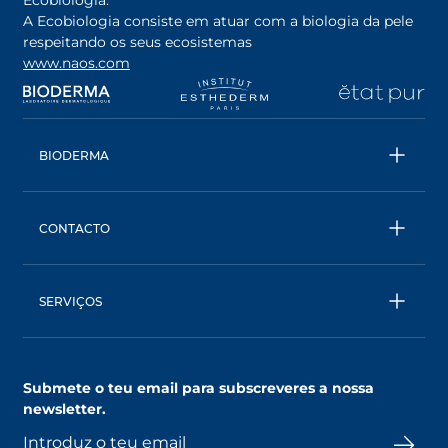
Ecobiologia.
A Ecobiologia consiste em atuar com a biologia da pele
respeitando os seus ecosistemas
www.naos.com
opens in a new tab
opens in a new tab
opens in a new tab
op
BIODERMA
Todos os produtos
Água Micelar
CONTACTO
Conselhos
Contacta- nos
Ecobiologia
BIODERMA: uma marca NAOS
SERVIÇOS
SkinObserver, compreende a tua pele
Clube NAOS, um mundo de benefícios
Submete o teu email para subscreveres a nossa
AskNAOS, decifra as nossas fórmulas
newsletter.
SkinCompanion, esclarece as tuas dúvidas