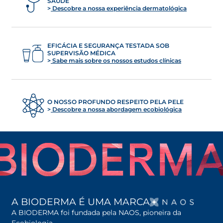
SAÚDE
Descobre a nossa experiência dermatológica
EFICÁCIA E SEGURANÇA TESTADA SOB
SUPERVISÃO MÉDICA
Sabe mais sobre os nossos estudos clínicas
O NOSSO PROFUNDO RESPEITO PELA PELE
Descobre a nossa abordagem ecobiológica
OPENS
A BIODERMA É UMA MARCA
A BIODERMA foi fundada pela NAOS, pioneira da