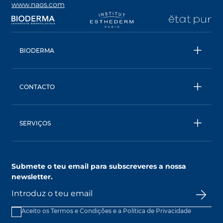
www.naos.com
opens in a new tab
opens in a new tab
opens in a new tab
op
BIODERMA
Todos os produtos
Água Micelar
CONTACTO
Conselhos
Contacta- nos
Ecobiologia
BIODERMA: uma marca NAOS
SERVIÇOS
SkinObserver, compreende a tua pele
Clube NAOS, um mundo de benefícios
Submete o teu email para subscreveres a nossa
AskNAOS, decifra as nossas fórmulas
newsletter.
SkinCompanion, esclarece as tuas dúvidas
Pontos de venda
Aceito os Termos e Condições e a
Política de Privacidade