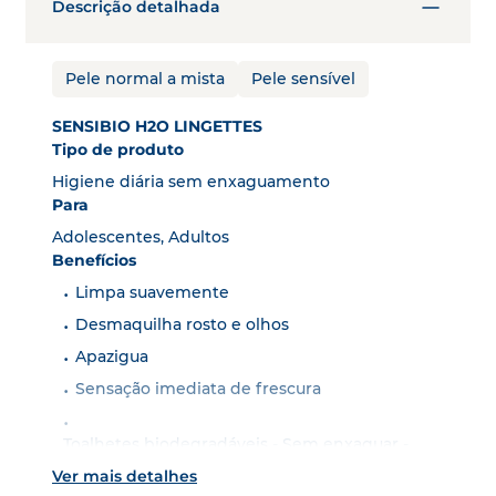
Descrição detalhada
Pele normal a mista
Pele sensível
SENSIBIO H2O LINGETTES
Tipo de produto
Higiene diária sem enxaguamento
Para
Adolescentes, Adultos
Benefícios
Limpa suavemente
Desmaquilha rosto e olhos
Apazigua
Sensação imediata de frescura
Toalhetes biodegradáveis - Sem enxaguar -
Sem sabão - Sem perfume
Ver mais detalhes