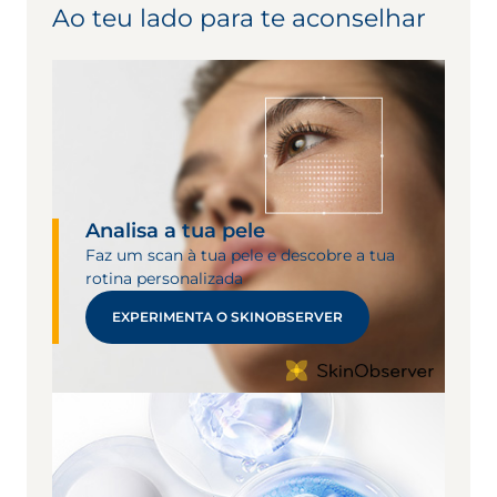
Ao teu lado para te aconselhar
pele.
Tecnologia Micelar
Analisa a tua pele
Faz um scan à tua pele e descobre a tua
rotina personalizada
EXPERIMENTA O SKINOBSERVER