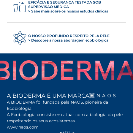
EFICÁCIA E SEGURANÇA TESTADA SOB
SUPERVISÃO MÉDICA
Sabe mais sobre os nossos estudos clínicas
O NOSSO PROFUNDO RESPEITO PELA PELE
Descobre a nossa abordagem ecobiológica
OPENS
A BIODERMA É UMA MARCA
A BIODERMA foi fundada pela NAOS, pioneira da
Ecobiologia.
A Ecobiologia consiste em atuar com a biologia da pele
respeitando os seus ecosistemas
www.naos.com
opens in a new tab