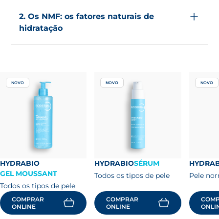
2. Os NMF: os fatores naturais de
hidratação
Os NMF são moléculas que retêm água na
camada córnea, atuam como humectantes.
Os mais conhecidos são a ureia e o ácido
lático.
NOVO
NOVO
NOVO
Outros ingredientes cosméticos, como a
glicerina e o xilitol, têm funções semelhantes.
HYDRABIO
HYDRABIO
SÉRUM
HYDRAB
GEL MOUSSANT
Todos os tipos de pele
Pele nor
Todos os tipos de pele
COMPRAR
COMPRAR
COM
ONLINE
ONLINE
ONLI