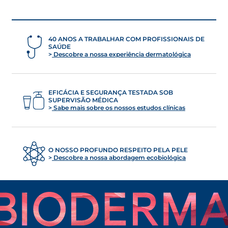
cuidado não agressivos.
exposição solar. E não te esqueças: depois de
nadar na piscina, hidrata a pele para reduzir o
Opta por produtos de limpeza hidratantes,
efeito de secura provocado pelo cloro.
sem agentes detergentes agressivos e, se
necessário, mais nutritivos — como leites,
40 ANOS A TRABALHAR COM PROFISSIONAIS DE
SAÚDE
cremes, bálsamos, pomadas ou óleos,
Descobre a nossa experiência dermatológica
dependendo da zona e do grau de secura.
O essencial é reduzir a evaporação da água,
mantê-la na epiderme e reparar a barreira
cutânea danificada.
EFICÁCIA E SEGURANÇA TESTADA SOB
SUPERVISÃO MÉDICA
Sabe mais sobre os nossos estudos clínicas
O NOSSO PROFUNDO RESPEITO PELA PELE
Descobre a nossa abordagem ecobiológica