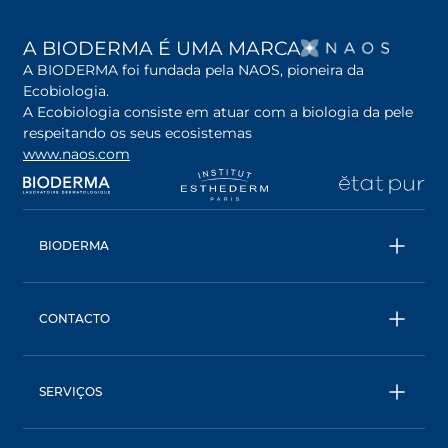
OPENS
A BIODERMA É UMA MARCA
A BIODERMA foi fundada pela NAOS, pioneira da
Ecobiologia.
A Ecobiologia consiste em atuar com a biologia da pele
respeitando os seus ecosistemas
www.naos.com
opens in a new tab
opens in a new tab
opens in a new tab
op
BIODERMA
Todos os produtos
Água Micelar
CONTACTO
Conselhos
Contacta- nos
Ecobiologia
BIODERMA: uma marca NAOS
SERVIÇOS
SkinObserver, compreende a tua pele