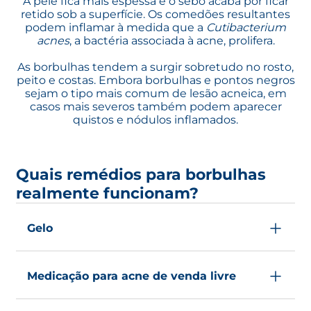
A pele fica mais espessa e o sebo acaba por ficar
retido sob a superfície. Os comedões resultantes
podem inflamar à medida que a
Cutibacterium
acnes
, a bactéria associada à acne, prolifera.
As borbulhas tendem a surgir sobretudo no rosto,
peito e costas. Embora borbulhas e pontos negros
sejam o tipo mais comum de lesão acneica, em
casos mais severos também podem aparecer
quistos e nódulos inflamados.
Quais remédios para borbulhas
realmente funcionam?
Gelo
O primeiro passo para acalmar uma borbulha
dolorosa é aplicar gelo. Envolve um pouco de
Medicação para acne de venda livre
gelo num pano ou saco de plástico e
pressiona-o sobre a área inflamada durante 3
Produtos que contêm ácido salicílico podem
a 4 minutos. Repete várias vezes ao longo do