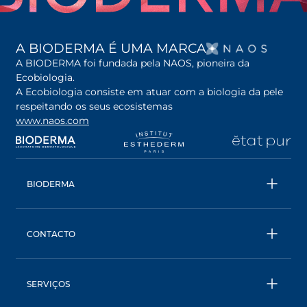
OPENS
A BIODERMA É UMA MARCA
A BIODERMA foi fundada pela NAOS, pioneira da
Ecobiologia.
A Ecobiologia consiste em atuar com a biologia da pele
respeitando os seus ecosistemas
www.naos.com
opens in a new tab
opens in a new tab
opens in a new tab
op
BIODERMA
Todos os produtos
Água Micelar
CONTACTO
Conselhos
Contacta- nos
Ecobiologia
BIODERMA: uma marca NAOS
SERVIÇOS