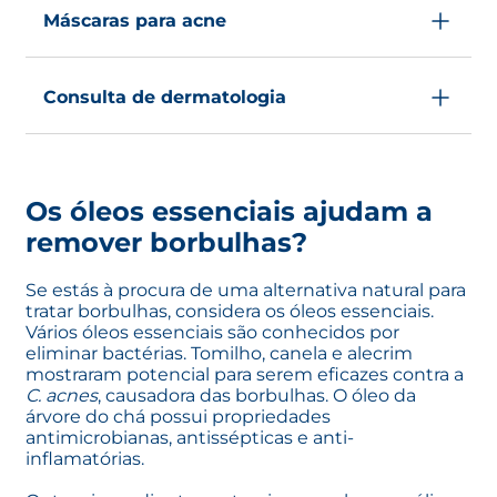
ajudar a remover o excesso de oleosidade e as
dia para acalmar a pele e reduzir o inchaço.
Máscaras para acne
células mortas da pele. Outro ingrediente
importante a procurar é o peróxido de
Muitas máscaras faciais têm como alvo as
benzoíla, pois também ajuda a eliminar as
borbulhas e podem conter ingredientes
bactérias que causam as borbulhas.
Consulta de dermatologia
como ácido salicílico e peróxido de benzoíla.
Se as tuas borbulhas não desaparecerem,
continuarem a aparecer ou piorarem, é
melhor consultar um especialista. Um
Os óleos essenciais ajudam a
dermatologista poderá sugerir o tratamento
mais adequado, incluindo opções tópicas e
remover borbulhas?
orais mais fortes.
Se estás à procura de uma alternativa natural para
tratar borbulhas, considera os óleos essenciais.
Vários óleos essenciais são conhecidos por
eliminar bactérias. Tomilho, canela e alecrim
mostraram potencial para serem eficazes contra a
C. acnes
, causadora das borbulhas. O óleo da
árvore do chá possui propriedades
antimicrobianas, antissépticas e anti-
inflamatórias.