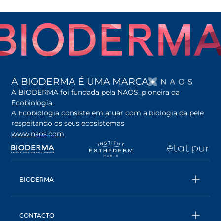
OPENS
A BIODERMA É UMA MARCA
A BIODERMA foi fundada pela NAOS, pioneira da
Ecobiologia.
A Ecobiologia consiste em atuar com a biologia da pele
respeitando os seus ecosistemas
www.naos.com
opens in a new tab
opens in a new tab
opens in a new tab
op
BIODERMA
Todos os produtos
Água Micelar
CONTACTO