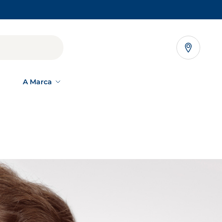
NEW TAB
A Marca
SÃO
gia, não deixaremos que ninguém sofra de
ver
pele
s,
 de
OS NOSSOS
COMPROMISSOS
para
Como cuidamos
re