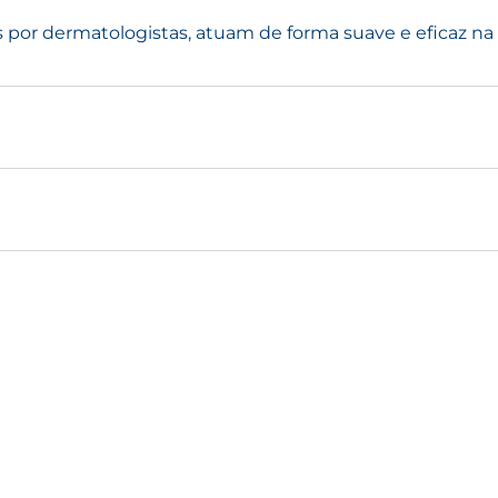
por dermatologistas, atuam de forma suave e eficaz na t
BESTSELLER
BESTSELLE
BESTSELLER
NOVO
SÉBIUM
KERATO+
PHOTOD