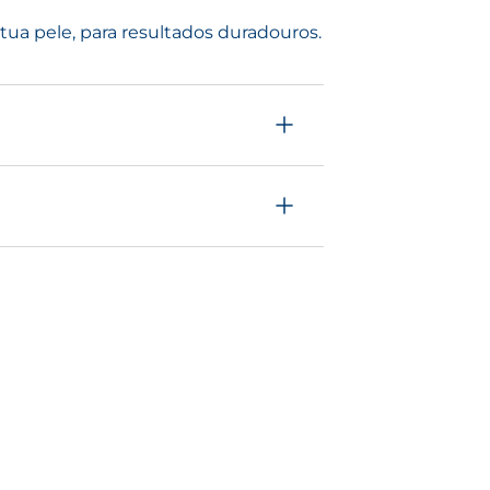
ua pele, para resultados duradouros.
R
ERM
XDEFENSE SPF50+