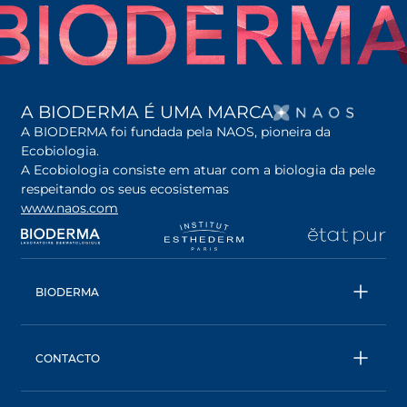
OPENS
A BIODERMA É UMA MARCA
A BIODERMA foi fundada pela NAOS, pioneira da
Ecobiologia.
A Ecobiologia consiste em atuar com a biologia da pele
respeitando os seus ecosistemas
www.naos.com
opens in a new tab
opens in a new tab
opens in a new tab
op
BIODERMA
Todos os produtos
Água Micelar
CONTACTO
Conselhos
Contacta- nos
Ecobiologia